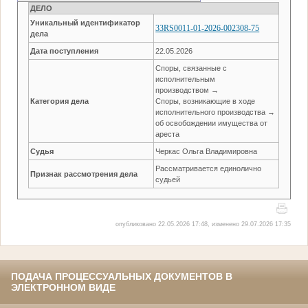
ДЕЛО
Уникальный идентификатор
33RS0011-01-2026-002308-75
дела
Дата поступления
22.05.2026
Споры, связанные с
исполнительным
производством →
Категория дела
Споры, возникающие в ходе
исполнительного производства →
об освобождении имущества от
ареста
Судья
Черкас Ольга Владимировна
Рассматривается единолично
Признак рассмотрения дела
судьей
опубликовано 22.05.2026 17:48, изменено 29.07.2026 17:35
ПОДАЧА ПРОЦЕССУАЛЬНЫХ ДОКУМЕНТОВ В
ЭЛЕКТРОННОМ ВИДЕ