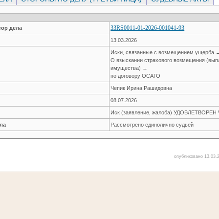
33RS0011-01-2026-001041-93
ор дела
13.03.2026
Иски, связанные с возмещением ущерба 
О взыскании страхового возмещения (вып
имущества) →
по договору ОСАГО
Чепик Ирина Рашидовна
08.07.2026
Иск (заявление, жалоба) УДОВЛЕТВОРЕ
ла
Рассмотрено единолично судьей
опубликовано 13.03.2