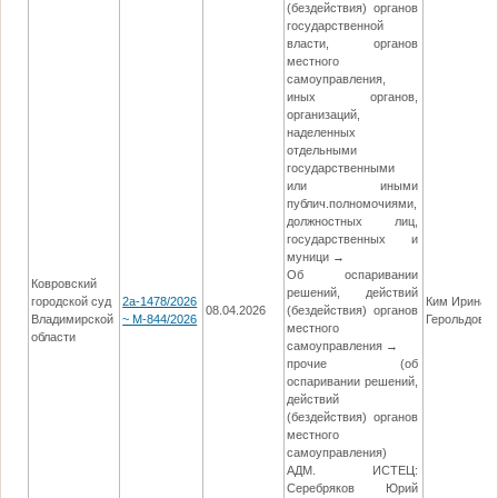
(бездействия) органов
государственной
власти, органов
местного
самоуправления,
иных органов,
организаций,
наделенных
отдельными
государственными
или иными
публич.полномочиями,
должностных лиц,
государственных и
муници →
Об оспаривании
Ковровский
решений, действий
городской суд
2а-1478/2026
Ким Ирина
08.04.2026
(бездействия) органов
Владимирской
~ М-844/2026
Герольдовн
местного
области
самоуправления →
прочие (об
оспаривании решений,
действий
(бездействия) органов
местного
самоуправления)
АДМ. ИСТЕЦ:
Серебряков Юрий