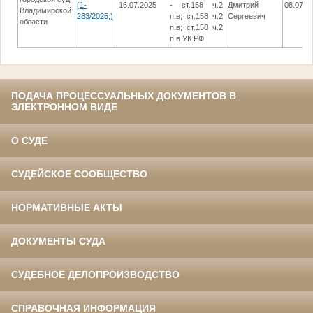
(1-
16.07.2025
- ст.158 ч.2
Дмитрий
08.07.2
Владимирской
283/2025;)
п.в; ст.158 ч.2
Сергеевич
области
п.в; ст.158 ч.2
п.в УК РФ
ПОДАЧА ПРОЦЕССУАЛЬНЫХ ДОКУМЕНТОВ В
ЭЛЕКТРОННОМ ВИДЕ
О СУДЕ
СУДЕЙСКОЕ СООБЩЕСТВО
НОРМАТИВНЫЕ АКТЫ
ДОКУМЕНТЫ СУДА
СУДЕБНОЕ ДЕЛОПРОИЗВОДСТВО
СПРАВОЧНАЯ ИНФОРМАЦИЯ