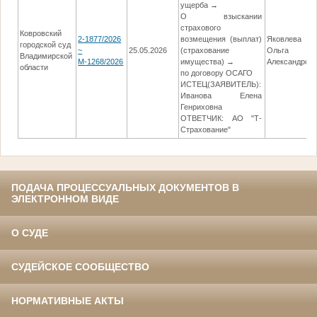
ущерба →
О взыскании
страхового
Ковровский
2-1877/2026
возмещения (выплат)
Яковлева
городской суд
~
25.05.2026
(страхование
Ольга
Владимирской
М-1268/2026
имущества) →
Александров
области
по договору ОСАГО
ИСТЕЦ(ЗАЯВИТЕЛЬ):
Иванова Елена
Генриховна
ОТВЕТЧИК: АО "Т-
Страхование"
ПОДАЧА ПРОЦЕССУАЛЬНЫХ ДОКУМЕНТОВ В
ЭЛЕКТРОННОМ ВИДЕ
О СУДЕ
СУДЕЙСКОЕ СООБЩЕСТВО
НОРМАТИВНЫЕ АКТЫ