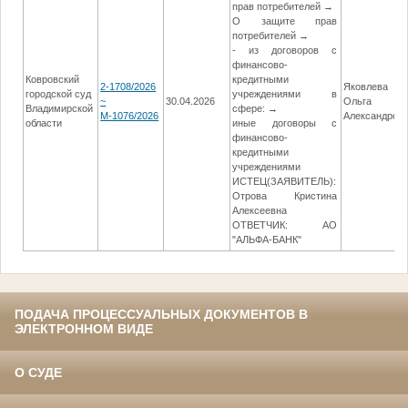
прав потребителей →
О защите прав
потребителей →
- из договоров с
финансово-
Ковровский
кредитными
2-1708/2026
Яковлева
городской суд
учреждениями в
~
30.04.2026
Ольга
Владимирской
сфере: →
М-1076/2026
Александров
области
иные договоры с
финансово-
кредитными
учреждениями
ИСТЕЦ(ЗАЯВИТЕЛЬ):
Отрова Кристина
Алексеевна
ОТВЕТЧИК: АО
"АЛЬФА-БАНК"
ПОДАЧА ПРОЦЕССУАЛЬНЫХ ДОКУМЕНТОВ В
ЭЛЕКТРОННОМ ВИДЕ
О СУДЕ